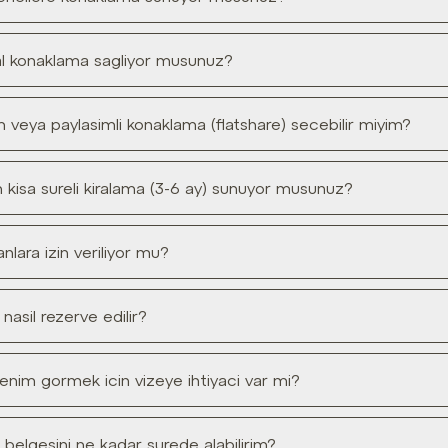
msal konaklama sagliyor musunuz?
im veya paylasimli konaklama (flatshare) secebilir miyim?
in kisa sureli kiralama (3-6 ay) sunuyor musunuz?
nlara izin veriliyor mu?
nasil rezerve edilir?
grenim gormek icin vizeye ihtiyaci var mi?
 belgesini ne kadar surede alabilirim?