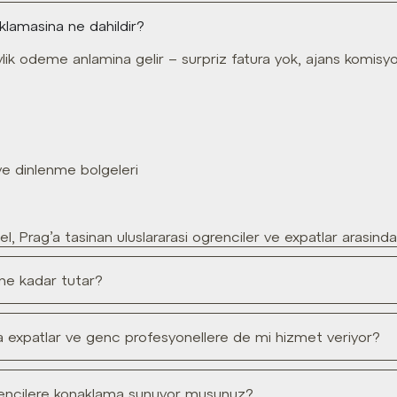
aklamasina ne dahildir?
t aylik odeme anlamina gelir – surpriz fatura yok, ajans komis
ve dinlenme bolgeleri
el, Prag’a tasinan uluslararasi ogrenciler ve expatlar arasin
 ne kadar tutar?
a expatlar ve genc profesyonellere de mi hizmet veriyor?
ogrencilere konaklama sunuyor musunuz?