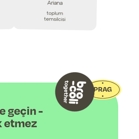
Ariana
toplum
temsilcisi
e geçin -
k etmez