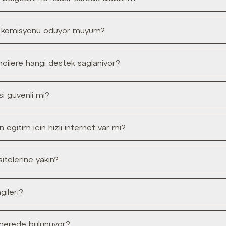
ans komisyonu oduyor muyum?
encilere hangi destek saglaniyor?
si guvenli mi?
 egitim icin hizli internet var mi?
sitelerine yakin?
gileri?
k nerede bulunuyor?