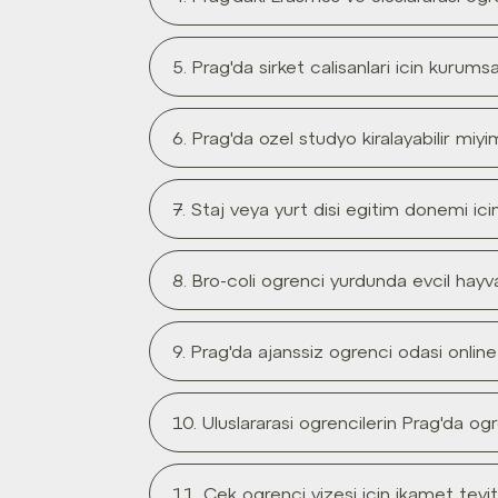
5. Prag'da sirket calisanlari icin kuru
6. Prag'da ozel studyo kiralayabilir miy
7. Staj veya yurt disi egitim donemi ic
8. Bro-coli ogrenci yurdunda evcil hayva
9. Prag'da ajanssiz ogrenci odasi online 
10. Uluslararasi ogrencilerin Prag'da o
11. Cek ogrenci vizesi icin ikamet teyit