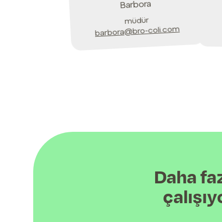
Barbora
müdür
barbora@bro-coli.com
Daha faz
çalışı