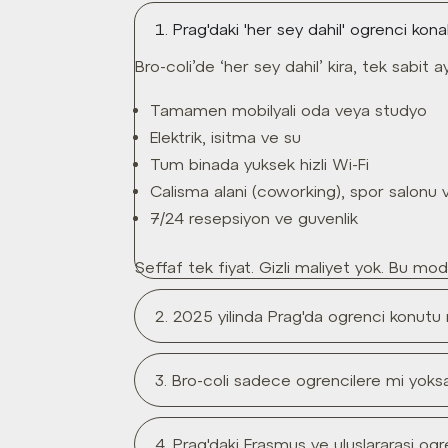
1. Prag'daki 'her sey dahil' ogrenci kon
Bro-coli’de ‘her sey dahil’ kira, tek sabi
Tamamen mobilyali oda veya studyo
Elektrik, isitma ve su
Tum binada yuksek hizli Wi-Fi
Calisma alani (coworking), spor salonu 
7/24 resepsiyon ve guvenlik
Seffaf tek fiyat. Gizli maliyet yok. Bu mod
2. 2025 yilinda Prag'da ogrenci konutu
3. Bro-coli sadece ogrencilere mi yoks
4. Prag'daki Erasmus ve uluslararasi 