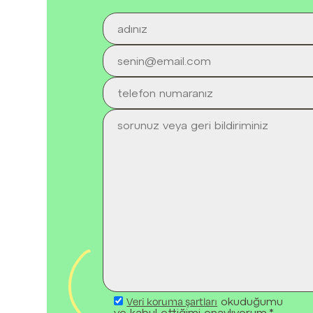
Veri koruma şartları
okuduğumu
ve kabul ettiğimi onaylıyorum.*