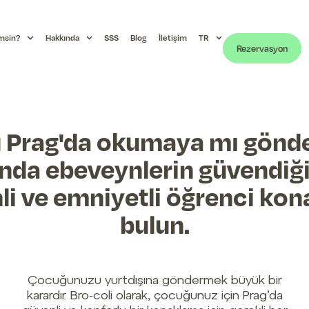
msin?
Hakkında
SSS
Blog
İletişim
TR
Rezervasyon
Prag'da okumaya mı gönd
da ebeveynlerin güvendiği 
li ve emniyetli öğrenci kon
bulun.
Çocuğunuzu yurtdışına göndermek büyük bir
karardır. Bro-coli olarak, çocuğunuz için Prag’da