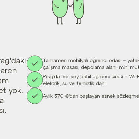
rag'daki
Tamamen mobilyalı öğrenci odası – yatak
çalışma masası, depolama alanı, mini mu
baren
Prag'da her şey dahil öğrenci kirası – Wi-F
tam
elektrik, su ve temizlik dahil
et yok.
Aylık 370 €'dan başlayan esnek sözleşm
da
ı.