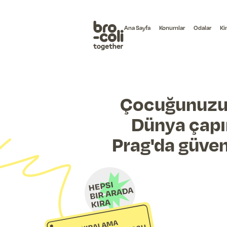
Ana Sayfa
Konumlar
Odalar
Ki
Çocuğunuzu 
Dünya çapın
Prag'da güven