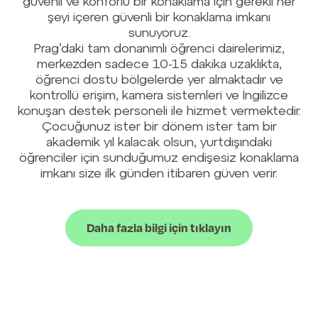
güvenli ve konforlu bir konaklama için gerekli her
şeyi içeren güvenli bir konaklama imkanı
sunuyoruz.
Prag’daki tam donanımlı öğrenci dairelerimiz,
merkezden sadece 10-15 dakika uzaklıkta,
öğrenci dostu bölgelerde yer almaktadır ve
kontrollü erişim, kamera sistemleri ve İngilizce
konuşan destek personeli ile hizmet vermektedir.
Çocuğunuz ister bir dönem ister tam bir
akademik yıl kalacak olsun, yurtdışındaki
öğrenciler için sunduğumuz endişesiz konaklama
imkanı size ilk günden itibaren güven verir.
Daha fazla bilgi için tıklayın