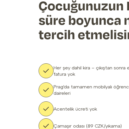
Çocuğunuzun P
süre boyunca n
tercih etmelisi
Her şey dahil kira – çıkıştan sonra 
fatura yok
Prag'da tamamen mobilyalı öğrenc
daireleri
Acentelik ücreti yok
Çamaşır odası (89 CZK/yıkama)