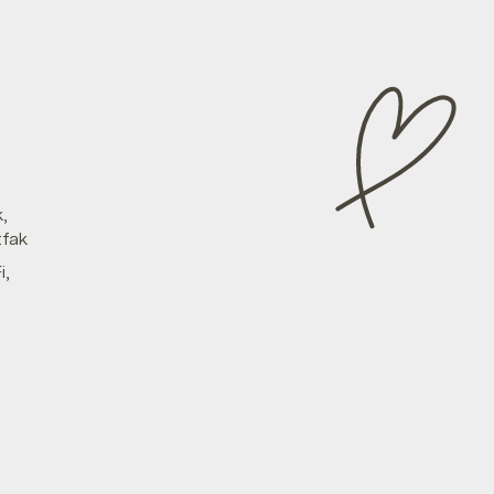
,
tfak
i,
e