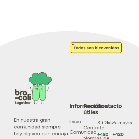
Información
Recursos
Contacto
útiles
En nuestra gran
Inicio
Střížkov
Palmovka
comunidad siempre
Contrato
Comunidad
hay alguien que encaja
+420
+420
Normas de