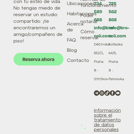
con tu estilo de vida.
Ubicaciones
734
725
funcionamiento
No tengas miedo de
589
562
Habitaciones
reservar un estudio
Poder
688
868
compartido: ¡te
notarial
Acerca
encontraremos un
info@bro-
info@bro-
de
Cómo
amigo/compañero de
coli.com
coli.com
reservar
FAQ
piso!
Děčínská
Kotlaska
Blog
552/1,
64/5,
Reserva ahora
Contacto
Praha
Praha
8 -
8 -
Střížkov
Palmovka
información
sobre el
tratamiento
de datos
personales