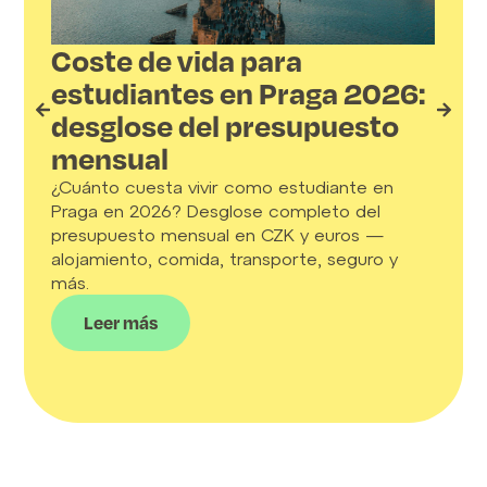
Coste de vida para
estudiantes en Praga 2026:
la
As
desglose del presupuesto
a
Asó
mensual
res
ges
¿Cuánto cuesta vivir como estudiante en
cer
Praga en 2026? Desglose completo del
gru
presupuesto mensual en CZK y euros —
soc
alojamiento, comida, transporte, seguro y
os,
más.
Leer más