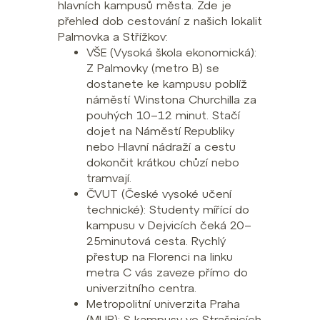
hlavních kampusů města. Zde je
přehled dob cestování z našich lokalit
Palmovka a Střížkov:
VŠE (Vysoká škola ekonomická):
Z Palmovky (metro B) se
dostanete ke kampusu poblíž
náměstí Winstona Churchilla za
pouhých 10–12 minut. Stačí
dojet na Náměstí Republiky
nebo Hlavní nádraží a cestu
dokončit krátkou chůzí nebo
tramvají.
ČVUT (České vysoké učení
technické): Studenty mířící do
kampusu v Dejvicích čeká 20–
25minutová cesta. Rychlý
přestup na Florenci na linku
metra C vás zaveze přímo do
univerzitního centra.
Metropolitní univerzita Praha
(MUP): S kampusy ve Strašnicích