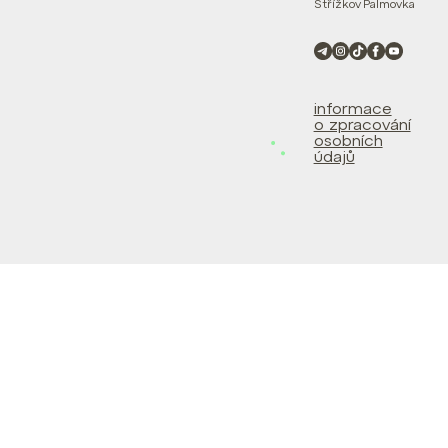
Střížkov
Palmovka
informace
o zpracování
osobních
údajů