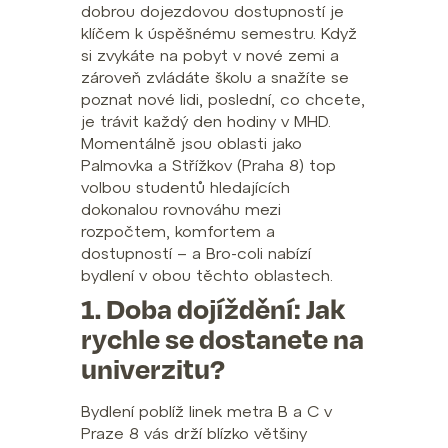
dobrou dojezdovou dostupností je
klíčem k úspěšnému semestru. Když
si zvykáte na pobyt v nové zemi a
zároveň zvládáte školu a snažíte se
poznat nové lidi, poslední, co chcete,
je trávit každý den hodiny v MHD.
Momentálně jsou oblasti jako
Palmovka a Střížkov (Praha 8) top
volbou studentů hledajících
dokonalou rovnováhu mezi
rozpočtem, komfortem a
dostupností – a Bro-coli nabízí
bydlení v obou těchto oblastech.
1. Doba dojíždění: Jak
rychle se dostanete na
univerzitu?
Bydlení poblíž linek metra B a C v
Praze 8 vás drží blízko většiny