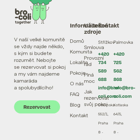
Informace
Užitečné
Kontakt
zdroje
V naší velké komunitě
Domů
Střížkov
Palmovka
se vždy najde někdo,
Smlouva
Komunita
s kým si budete
+420
+420
Provozní
rozumět. Nebojte
Lokalita
734
725
řád
se rezervovat si pokoj
589
562
Pokoje
a my vám najdeme
Plná
688
868
kamaráda
moc
O nás
a spolubydlícího!
info@bro-
info@bro-
Jak
FAQ
coli.com
coli.com
rezervovat
svůj pokoj
Blog
Děčínská
Kotlaska
Rezervovat
552/1,
64/5,
Kontakt
Praha
Praha
8 -
8 -