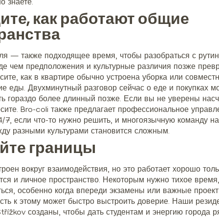
о знаете.
ите, как работают общие
ранства
ля — также подходящее время, чтобы разобраться с рути
жде чем предположения и культурные различия позже превр
сите, как в квартире обычно устроена уборка или совмест
ие еды. Двухминутный разговор сейчас о еде и покупках м
ть гораздо более длинный позже. Если вы не уверены нас
сите. Bro-coli также предлагает профессиональное управл
/7, если что-то нужно решить, и многоязычную команду на
ду разными культурами становится сложным.
йте границы
строен вокруг взаимодействия, но это работает хорошо толь
тся и личное пространство. Некоторым нужно тихое время
ться, особенно когда впереди экзамены или важные проект
сть к этому может быстро выстроить доверие. Наши резид
třížkov созданы, чтобы дать студентам и энергию города р