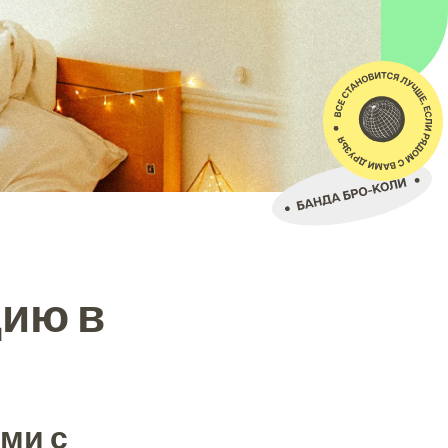
дию в
ями с