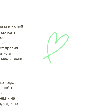
нами в вашей
атятся в
ное
ожет
чёт правил
ение и
 месте, если
ко тогда,
, чтобы
ы.
енции на
ядом, и по-