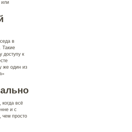
 или
й
седа в
. Такие
 доступу к
есте
у же один из
а»
еально
 когда всё
енне и с
, чем просто