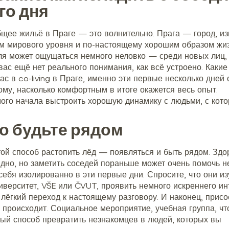
го дня
бщее жильё в Праге — это волнительно. Прага — город, и
м мирового уровня и по-настоящему хорошим образом жиз
ля может ощущаться немного неловко — среди новых лиц,
у вас ещё нет реального понимания, как всё устроено. Каки
ас в co-living в Праге, именно эти первые несколько дней
ому, насколько комфортным в итоге окажется весь опыт.
амого начала выстроить хорошую динамику с людьми, с кот
о будьте рядом
ой способ растопить лёд — появляться и быть рядом. Здо
идно, но заметить соседей пораньше может очень помочь н
себя изолированно в эти первые дни. Спросите, что они из
иверситет, VŠE или ČVUT, проявить немного искреннего ин
лёгкий переход к настоящему разговору. И наконец, прис
о происходит. Социальное мероприятие, учебная группа, чт
ый способ превратить незнакомцев в людей, которых вы