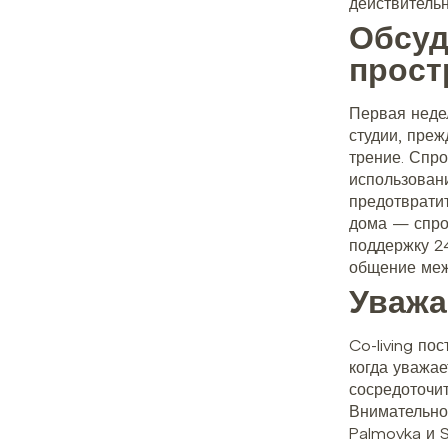
действительн
Обсуд
прост
Первая неде
студии, пре
трение. Спро
использован
предотврати
дома — спро
поддержку 24
общение меж
Уважа
Co-living по
когда уважае
сосредоточи
Внимательно
Palmovka и S