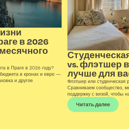
жизни
раге в 2026
 месячного
Студенческа
vs. флэтшер в
нта в Праге в 2026 году?
лучше для ва
бюджета в кронах и евро —
аховка и другое.
Флэтшер или студенческая 
Сравниваем сообщество, м
поддержку с визой, чтобы н
Читать далее