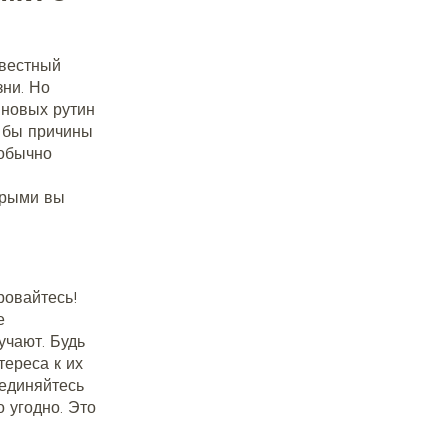
звестный
ни. Но
 новых рутин
е бы причины
 обычно
орыми вы
ровайтесь!
е
учают. Будь
тереса к их
оединяйтесь
о угодно. Это