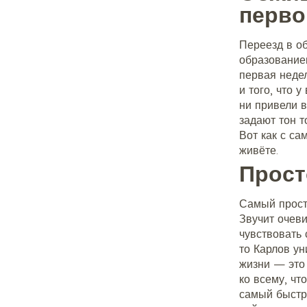
перво
Переезд в о
образование
первая неде
и того, что 
ни привели в
задают тон т
Вот как с с
живёте.
Прост
Самый прост
Звучит очев
чувствовать 
то Карлов ун
жизни — это 
ко всему, чт
самый быстр