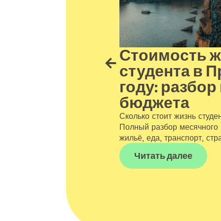
е жилье в
Стоимость 
шие районы
студента в П
, ЧВУТ и
году: разбор
бюджета
том
Сколько стоит жизнь студе
аге рядом с VŠE, ČVUT,
Полный разбор месячного 
етом и Карловым
жильё, еда, транспорт, стр
т 300 €, быстрый доступ к
a и Střížkov и
Читать далее
кое сообщество.