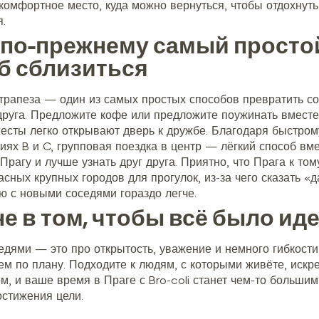
комфортное место, куда можно вернуться, чтобы отдохнуть
я.
 по-прежнему самый просто
б сблизиться
трапеза — один из самых простых способов превратить со
друга. Предложите кофе или предложите поужинать вместе
есты легко открывают дверь к дружбе. Благодаря быстрому
иях B и C, групповая поездка в центр — лёгкий способ вм
Прагу и лучше узнать друг друга. Приятно, что Прага к том
сных крупных городов для прогулок, из-за чего сказать «д
ю с новыми соседями гораздо легче.
не в том, чтобы всё было ид
едями — это про открытость, уважение и немного гибкости,
ем по плану. Подходите к людям, с которыми живёте, искр
, и ваше время в Праге с Bro-coli станет чем-то большим
остижения цели.