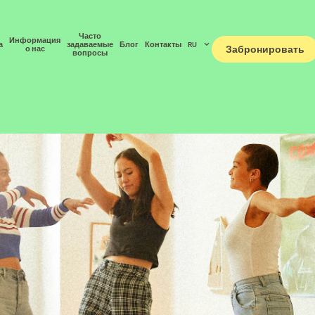
Часто
Информация
а
задаваемые
Блог
Контакты
RU
Забронировать
о нас
вопросы