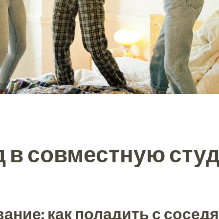
 в совместную сту
ание: как поладить с сосед