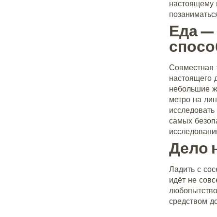
настоящему 
позаниматьс
Еда —
спосо
Совместная 
настоящего 
небольшие ж
метро на лин
исследовать 
самых безопа
исследовани
Дело 
Ладить с сос
идёт не совс
любопытством
средством д