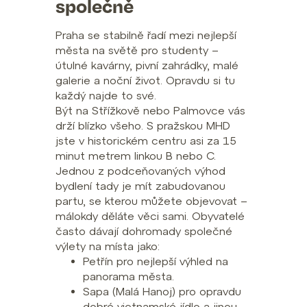
společně
Praha se stabilně řadí mezi nejlepší
města na světě pro studenty –
útulné kavárny, pivní zahrádky, malé
galerie a noční život. Opravdu si tu
každý najde to své.
Být na Střížkově nebo Palmovce vás
drží blízko všeho. S pražskou MHD
jste v historickém centru asi za 15
minut metrem linkou B nebo C.
Jednou z podceňovaných výhod
bydlení tady je mít zabudovanou
partu, se kterou můžete objevovat –
málokdy děláte věci sami. Obyvatelé
často dávají dohromady společné
výlety na místa jako:
Petřín pro nejlepší výhled na
panorama města.
Sapa (Malá Hanoj) pro opravdu
dobré vietnamské jídlo a jinou