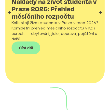
Náklady na život studenta v
Praze 2026: Přehled
měsíčního rozpočtu
St
v
Kolik stojí život studenta v Praze v roce 2026?
fl
Kompletní přehled měsíčního rozpočtu v Kč i
vá
eurech — ubytování, jídlo, doprava, pojištění a
další.
Fla
Pra
Číst dál
pod
stu