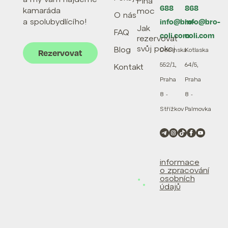
Plná
688
868
kamaráda
moc
O nás
a spolubydlícího!
info@bro-
info@bro-
Jak
FAQ
coli.com
coli.com
rezervovat
svůj pokoj
Blog
Děčínská
Kotlaska
Rezervovat
552/1,
64/5,
Kontakt
Praha
Praha
8 -
8 -
Střížkov
Palmovka
informace
o zpracování
osobních
údajů