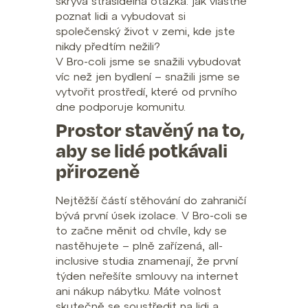
skrývá strašidelná otázka: jak vlastně
poznat lidi a vybudovat si
společenský život v zemi, kde jste
nikdy předtím nežili?
V Bro-coli jsme se snažili vybudovat
víc než jen bydlení – snažili jsme se
vytvořit prostředí, které od prvního
dne podporuje komunitu.
Prostor stavěný na to,
aby se lidé potkávali
přirozeně
Nejtěžší částí stěhování do zahraničí
bývá první úsek izolace. V Bro-coli se
to začne měnit od chvíle, kdy se
nastěhujete – plně zařízená, all-
inclusive studia znamenají, že první
týden neřešíte smlouvy na internet
ani nákup nábytku. Máte volnost
skutečně se soustředit na lidi a