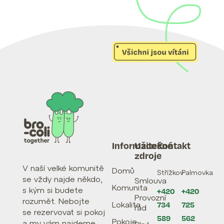
Informace
Užitečné
Kontakt
zdroje
V naší velké komunitě
Domů
Střížkov
Palmovka
se vždy najde někdo,
Smlouva
Komunita
s kým si budete
+420
+420
Provozní
rozumět. Nebojte
Lokalita
734
725
řád
se rezervovat si pokoj
589
562
Pokoje
a my vám najdeme